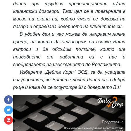
данни при трудови провоотношения и/или
клиентски договори. Тази цел се е превърнала в
мисия на екипа ни, който умело се доказва на
пазара и оправдава доверието на клиентите си.
В удобен ден и час можем да направим лична
среща, на която да отговорим на всички Ваши
въпроси и да обсъдим ползите, които ще
придобиете от работата си с нас и
внедряването на изискванията по Регламента.
Изберете „Дейта Корп” ООД, за да усещате
сигурността, че Вашите лични данни са в добри
ръце и няма да се злоупотреби с доверието Ви!