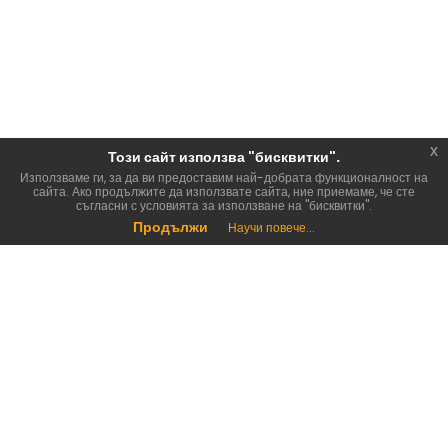
x
Този сайт използва "бисквитки".
Използваме ги, за да ви предоставим най-добрата функционалност на
сайта. Ако продължите да използвате сайта, ние приемаме, че сте
съгласни с условията за използване на "бисквитки".
Продължи
Научи повече...